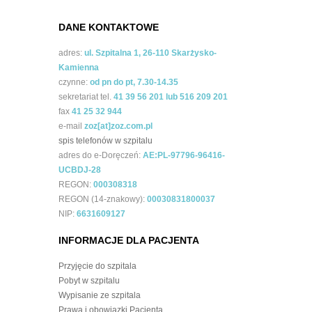
DANE KONTAKTOWE
adres:
ul. Szpitalna 1, 26-110 Skarżysko-
Kamienna
czynne:
od pn do pt, 7.30-14.35
sekretariat tel.
41 39 56 201 lub 516 209 201
fax
41 25 32 944
e-mail
zoz[at]zoz.com.pl
spis telefonów w szpitalu
adres do e-Doręczeń:
AE:PL-97796-96416-
UCBDJ-28
REGON:
000308318
REGON (14-znakowy):
00030831800037
NIP:
6631609127
INFORMACJE DLA PACJENTA
Przyjęcie do szpitala
Pobyt w szpitalu
Wypisanie ze szpitala
Prawa i obowiązki Pacjenta