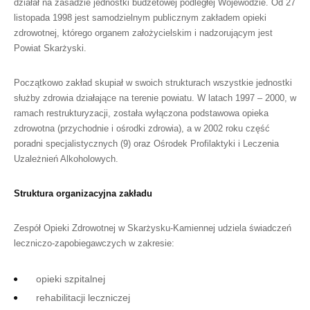
działał na zasadzie jednostki budżetowej podległej Wojewodzie. Od 27
listopada 1998 jest samodzielnym publicznym zakładem opieki
zdrowotnej, którego organem założycielskim i nadzorującym jest
Powiat Skarżyski.
Początkowo zakład skupiał w swoich strukturach wszystkie jednostki
służby zdrowia działające na terenie powiatu. W latach 1997 – 2000, w
ramach restrukturyzacji, została wyłączona podstawowa opieka
zdrowotna (przychodnie i ośrodki zdrowia), a w 2002 roku część
poradni specjalistycznych (9) oraz Ośrodek Profilaktyki i Leczenia
Uzależnień Alkoholowych.
Struktura organizacyjna zakładu
Zespół Opieki Zdrowotnej w Skarżysku-Kamiennej udziela świadczeń
leczniczo-zapobiegawczych w zakresie:
opieki szpitalnej
rehabilitacji leczniczej