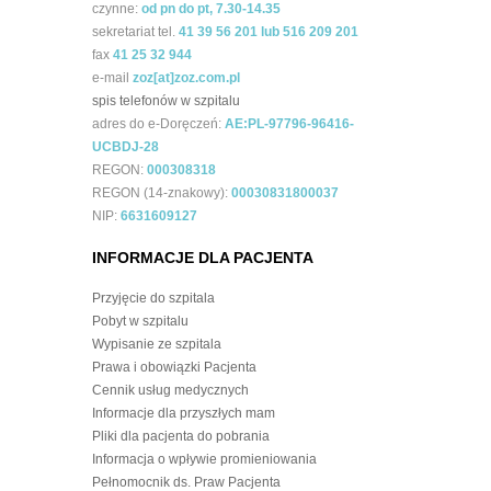
czynne:
od pn do pt, 7.30-14.35
sekretariat tel.
41 39 56 201 lub 516 209 201
fax
41 25 32 944
e-mail
zoz[at]zoz.com.pl
spis telefonów w szpitalu
adres do e-Doręczeń:
AE:PL-97796-96416-
UCBDJ-28
REGON:
000308318
REGON (14-znakowy):
00030831800037
NIP:
6631609127
INFORMACJE DLA PACJENTA
Przyjęcie do szpitala
Pobyt w szpitalu
Wypisanie ze szpitala
Prawa i obowiązki Pacjenta
Cennik usług medycznych
Informacje dla przyszłych mam
Pliki dla pacjenta do pobrania
Informacja o wpływie promieniowania
Pełnomocnik ds. Praw Pacjenta