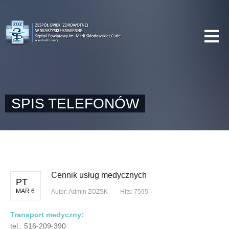
SPIS TELEFONÓW
Cennik usług medycznych
PT
MAR 6
Autor:
Admin ZOZSK
Hits: 7595
Transport medyczny:
tel.: 516-209-390